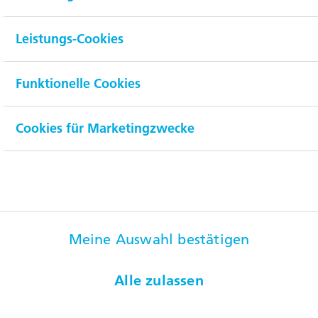
Leistungs-Cookies
Funktionelle Cookies
Cookies für Marketingzwecke
Besuchen Sie uns auf
Beliebte Seiten
Meine Auswahl bestätigen
Zielgruppen
Kontakt
Alle zulassen
© RUAG Group
2026
Rechtliche Hinweise
Datenschutz