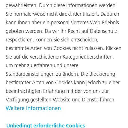
business partners to provide high performance, and visionary
gewährleisten. Durch diese Informationen werden
thinking in tailor-made products and services for the world of
Sie normalerweise nicht direkt identifiziert. Dadurch
tomorrow.
kann Ihnen aber ein personalisierteres Web-Erlebnis
RUAG International employs a customer-centered approach, and
a constant drive for improvement in all our collaborative
geboten werden. Da wir Ihr Recht auf Datenschutz
relationships, whether with customers, business partners,
respektieren, können Sie sich entscheiden,
suppliers, community, political figures and, not least, our
shareholder, the Swiss Confederation.
bestimmte Arten von Cookies nicht zulassen. Klicken
The RUAG International Code of Conduct maintains the precise
Sie auf die verschiedenen Kategorieüberschriften,
values and principles to which we commit ourselves. It sets the
um mehr zu erfahren und unsere
tone for how we conduct our daily operations and how we
behave – within the company as well as in our interactions with
Standardeinstellungen zu ändern. Die Blockierung
all our stake holders and in respect to the environment.
bestimmter Arten von Cookies kann jedoch zu einer
beeinträchtigten Erfahrung mit der von uns zur
Verfügung gestellten Website und Dienste führen.
Weitere Informationen
Downloads
Unbedingt erforderliche Cookies