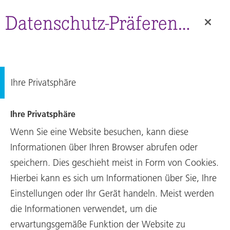
RUAG
Group
Datenschutz-Präferenz-Center
Site
Sorry, this content is not available in your language, below
Ihre Privatsphäre
you'll find the
original version
.
Code of Conduct &
Ihre Privatsphäre
Values
Wenn Sie eine Website besuchen, kann diese
Informationen über Ihren Browser abrufen oder
RUAG International is committed to
speichern. Dies geschieht meist in Form von Cookies.
expanding its reputation and market
Hierbei kann es sich um Informationen über Sie, Ihre
position based on its values and
Einstellungen oder Ihr Gerät handeln. Meist werden
principles.
die Informationen verwendet, um die
erwartungsgemäße Funktion der Website zu
It is our pledge to integrity that underlines our collaborations with